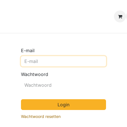
e winkels
Uw evenement
Contact
B2B Webshop
H
E-mail
Wachtwoord
Login
Wachtwoord resetten