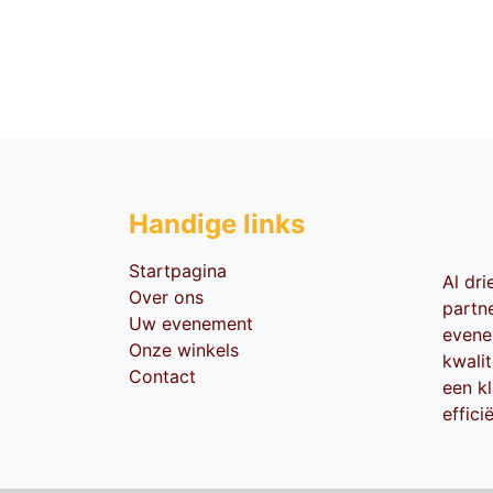
Handige li​nks
Startpagina
Al dr
Over ons
partn
Uw evenement
evene
Onze winkels
kwali
Contact
een kl
effici