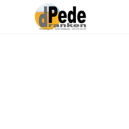
Over ons
Onz