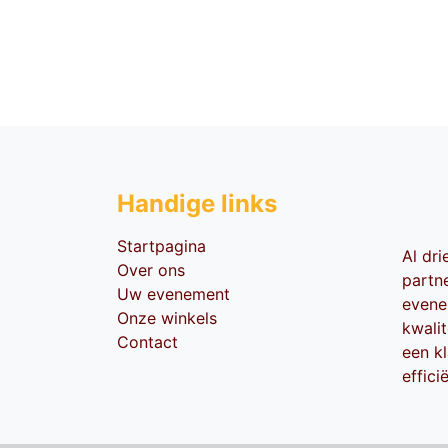
Handige li​nks
Startpagina
Al dr
Over ons
partn
Uw evenement
evene
Onze winkels
kwali
Contact
een kl
effici