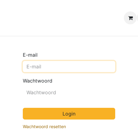
e winkels
Uw evenement
Contact
B2B Webshop
H
E-mail
Wachtwoord
Login
Wachtwoord resetten