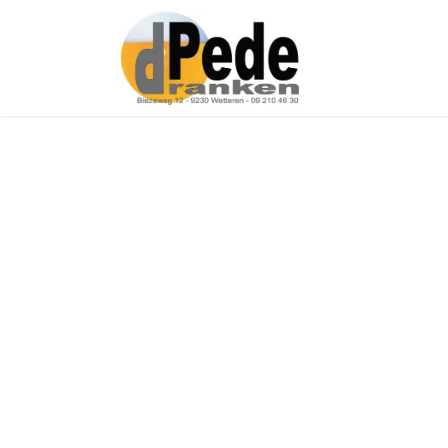
Over ons
Onz