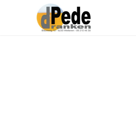
Over ons
Onz