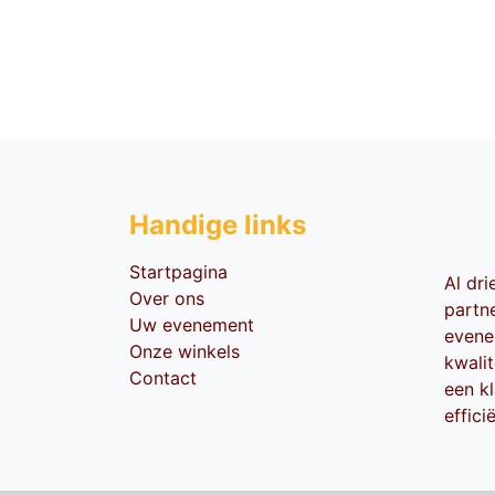
Handige li​nks
Startpagina
Al dr
Over ons
partn
Uw evenement
evene
Onze winkels
kwali
Contact
een kl
effici