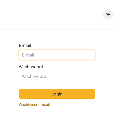
e winkels
Uw evenement
Contact
B2B Webshop
H
E-mail
Wachtwoord
Login
Wachtwoord resetten