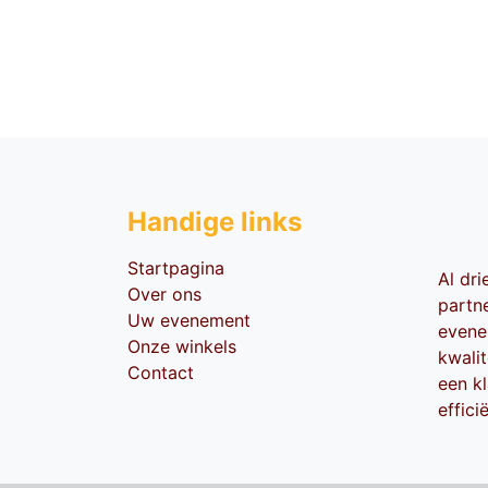
Handige li​nks
Startpagina
Al dr
Over ons
partn
Uw evenement
evene
Onze winkels
kwali
Contact
een kl
effici