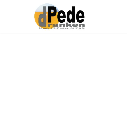
Over ons
Onz