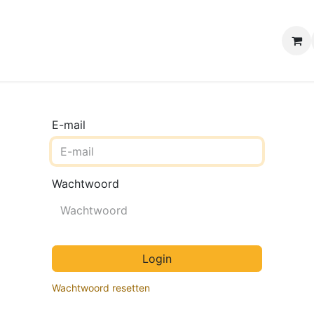
e winkels
Uw evenement
Contact
B2B Webshop
H
E-mail
Wachtwoord
Login
Wachtwoord resetten