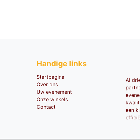
Handige li​nks
Startpagina
Al dr
Over ons
partn
Uw evenement
evene
Onze winkels
kwali
Contact
een kl
effici