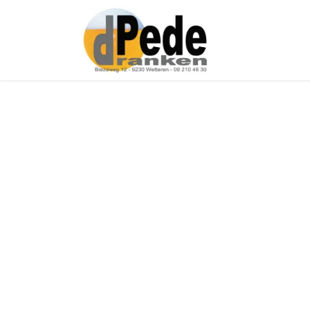
Over ons
Onz