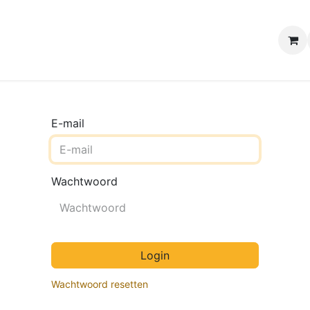
e winkels
Uw evenement
Contact
B2B Webshop
H
E-mail
Wachtwoord
Login
Wachtwoord resetten