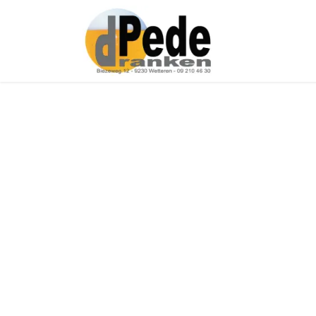
Over ons
Onz