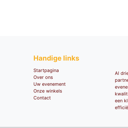
Handige li​nks
Startpagina
Al dr
Over ons
partn
Uw evenement
evene
Onze winkels
kwali
Contact
een kl
effici