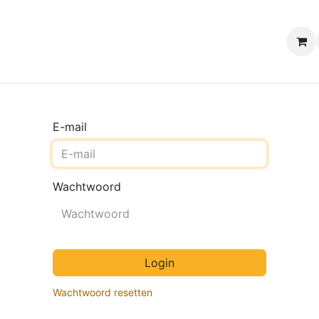
e winkels
Uw evenement
Contact
B2B Webshop
H
E-mail
Wachtwoord
Login
Wachtwoord resetten