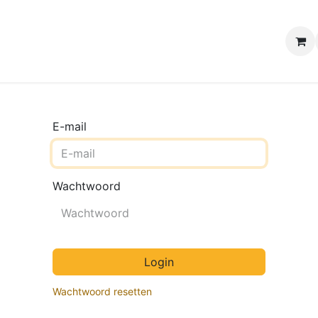
e winkels
Uw evenement
Contact
B2B Webshop
H
E-mail
Wachtwoord
Login
Wachtwoord resetten