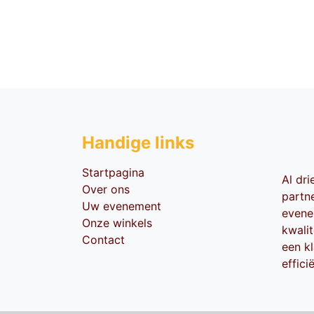
Handige li​nks
Startpagina
Al dr
Over ons
partn
Uw evenement
evene
Onze winkels
kwali
Contact
een kl
effici