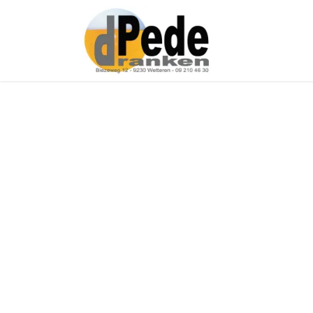
Over ons
Onz