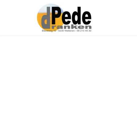
Over ons
Onz