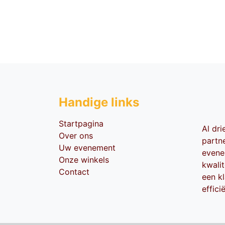
Handige li​nks
Startpagina
Al dr
Over ons
partn
Uw evenement
evene
Onze winkels
kwali
Contact
een kl
effici