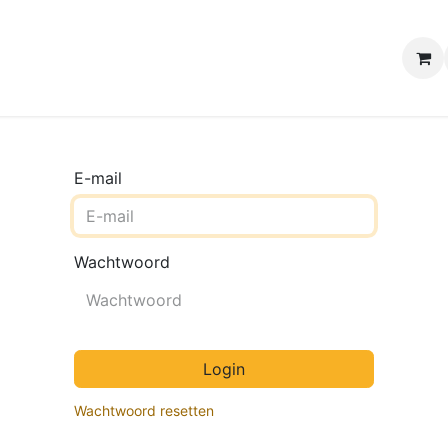
e winkels
Uw evenement
Contact
B2B Webshop
H
E-mail
Wachtwoord
Login
Wachtwoord resetten