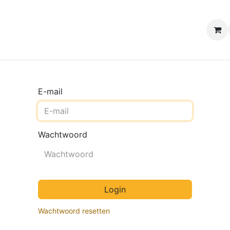
e winkels
Uw evenement
Contact
B2B Webshop
H
E-mail
Wachtwoord
Login
Wachtwoord resetten