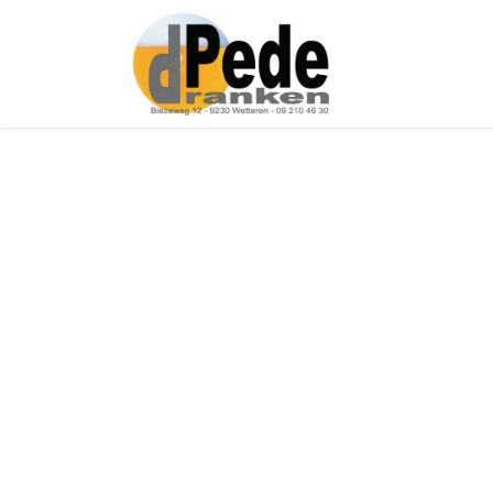
Over ons
Onz