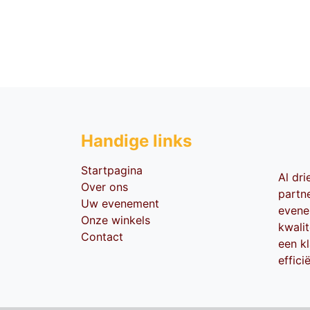
Handige li​nks
Startpagina
Al dr
Over ons
partn
Uw evenement
evene
Onze winkels
kwali
Contact
een kl
effici