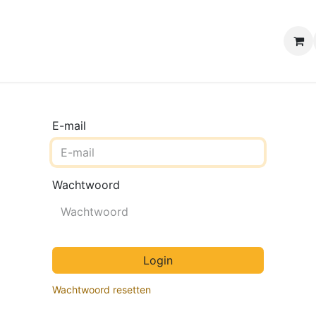
e winkels
Uw evenement
Contact
B2B Webshop
H
E-mail
Wachtwoord
Login
Wachtwoord resetten