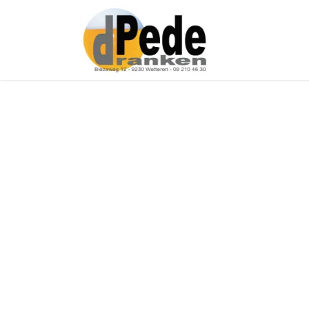
Over ons
Onz