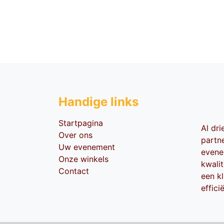
Handige li​nks
Startpagina
Al dr
Over ons
partn
Uw evenement
evene
Onze winkels
kwali
Contact
een kl
effici