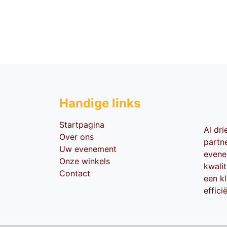
Handige li​nks
Startpagina
Al dr
Over ons
partn
Uw evenement
evene
Onze winkels
kwali
Contact
een kl
effici