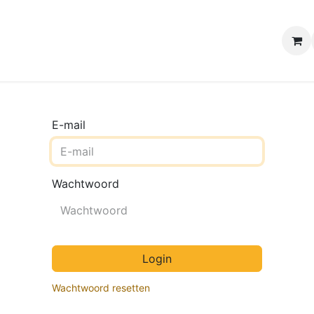
e winkels
Uw evenement
Contact
B2B Webshop
H
E-mail
Wachtwoord
Login
Wachtwoord resetten