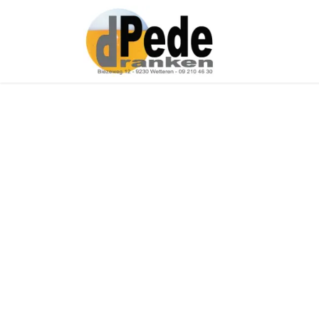
Over ons
Onz