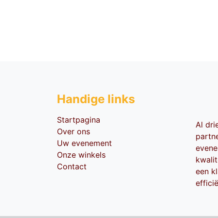
Handige li​nks
Startpagina
Al dr
Over ons
partn
Uw evenement
evene
Onze winkels
kwali
Contact
een kl
effici