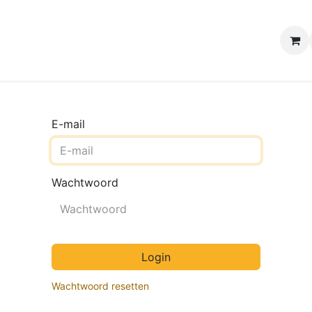
e winkels
Uw evenement
Contact
B2B Webshop
H
E-mail
Wachtwoord
Login
Wachtwoord resetten