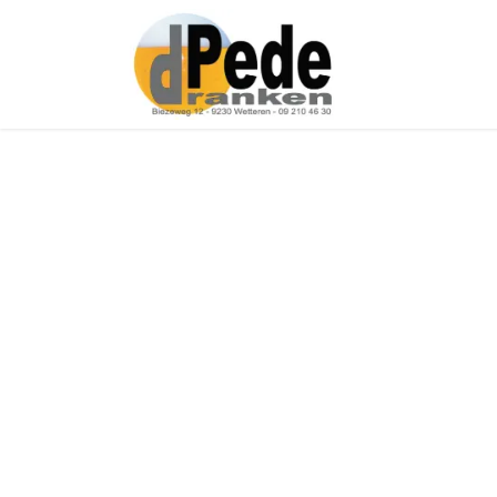
Over ons
Onz