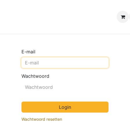
e winkels
Uw evenement
Contact
B2B Webshop
H
E-mail
Wachtwoord
Login
Wachtwoord resetten