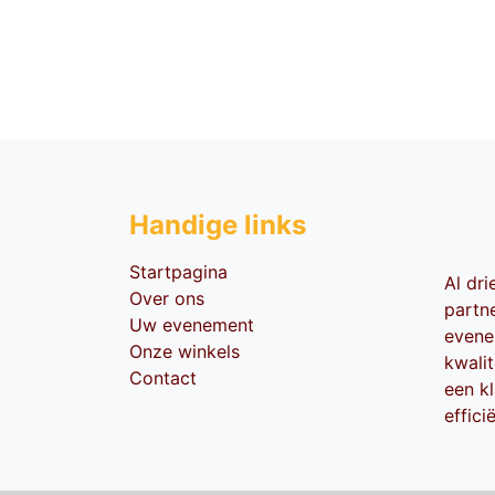
Handige li​nks
Startpagina
Al dr
Over ons
partn
Uw evenement
evene
Onze winkels
kwali
Contact
een kl
effici