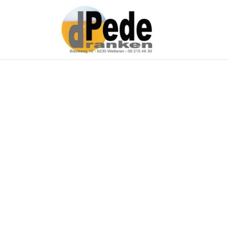
Over ons
Onz