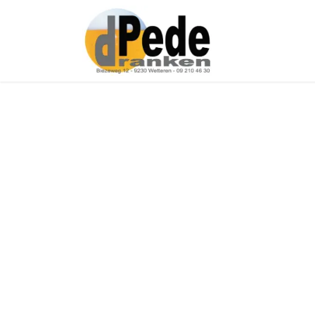
Over ons
Onz