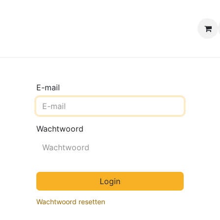
e winkels
Uw evenement
Contact
B2B Webshop
H
E-mail
Wachtwoord
Login
Wachtwoord resetten