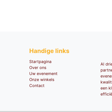
Handige li​nks
Startpagina
Al dr
Over ons
partn
Uw evenement
evene
Onze winkels
kwali
Contact
een kl
effici