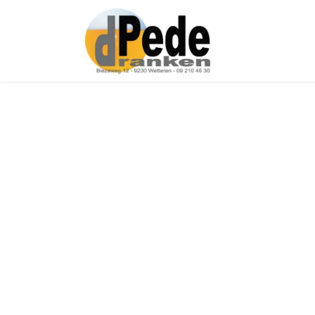
Over ons
Onz