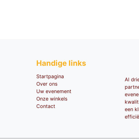
Handige li​nks
Startpagina
Al dr
Over ons
partn
Uw evenement
evene
Onze winkels
kwali
Contact
een kl
effici