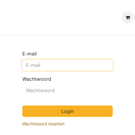
e winkels
Uw evenement
Contact
B2B Webshop
H
E-mail
Wachtwoord
Login
Wachtwoord resetten