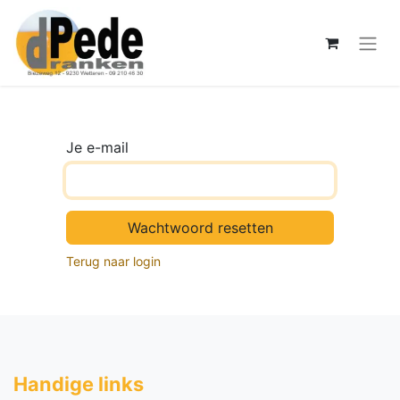
Je e-mail
Wachtwoord resetten
Terug naar login
Handige li​nks