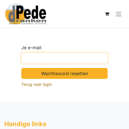
Je e-mail
Wachtwoord resetten
Terug naar login
Handige li​nks