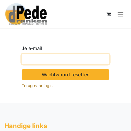
Je e-mail
Wachtwoord resetten
Terug naar login
Handige li​nks