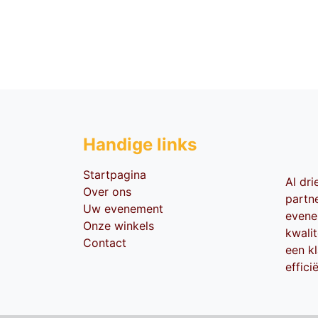
Handige li​nks
Startpagina
Al dr
Over ons
partn
Uw evenement
evene
Onze winkels
kwali
Contact
een kl
effici