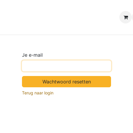
e winkels
Uw evenement
Contact
B2B Webshop
H
Je e-mail
Wachtwoord resetten
Terug naar login