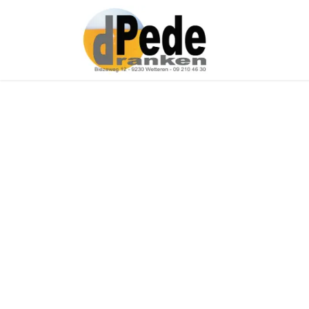
Over ons
Onz