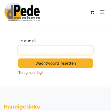
Je e-mail
Wachtwoord resetten
Terug naar login
Handige li​nks