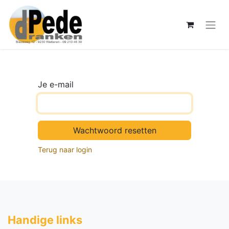
Je e-mail
Wachtwoord resetten
Terug naar login
Handige li​nks