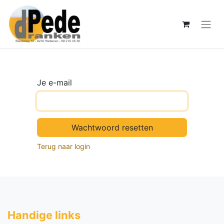
Je e-mail
Wachtwoord resetten
Terug naar login
Handige li​nks