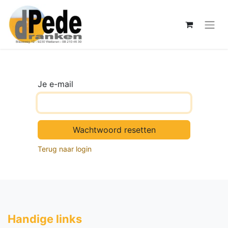
Je e-mail
Wachtwoord resetten
Terug naar login
Handige li​nks