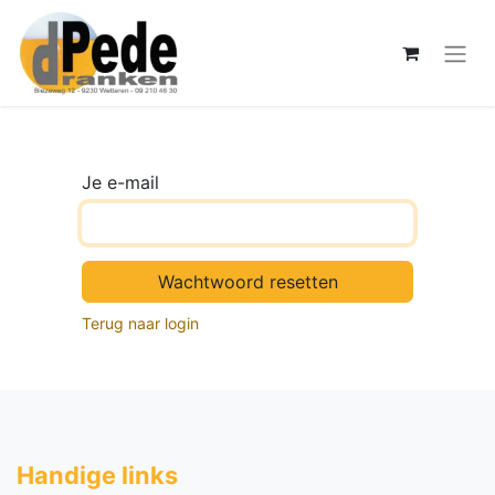
Je e-mail
Wachtwoord resetten
Terug naar login
Handige li​nks