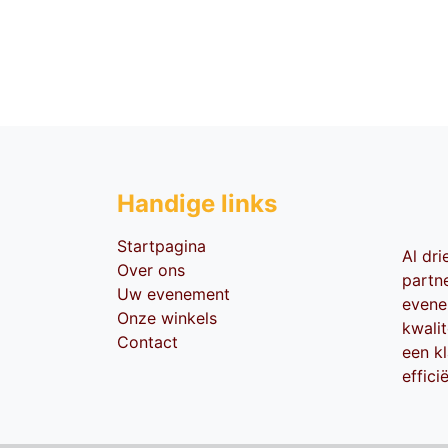
Handige li​nks
Startpagina
Al dr
Over ons
partn
Uw evenement
evene
Onze winkels
kwali
Contact
een kl
effici