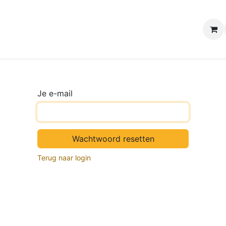
e winkels
Uw evenement
Contact
B2B Webshop
H
Je e-mail
Wachtwoord resetten
Terug naar login