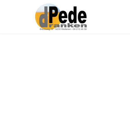
Over ons
Onz