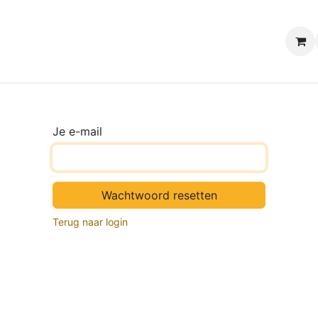
e winkels
Uw evenement
Contact
B2B Webshop
H
Je e-mail
Wachtwoord resetten
Terug naar login