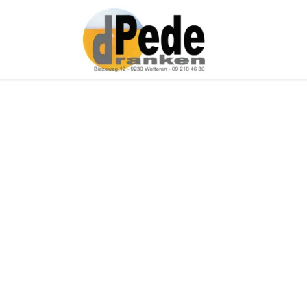
Over ons
Onz