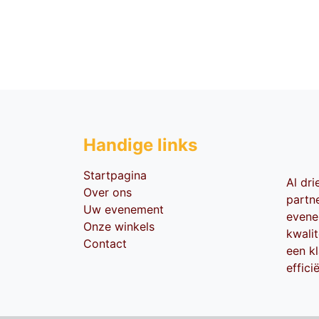
Handige li​nks
Startpagina
Al dr
Over ons
partn
Uw evenement
evene
Onze winkels
kwali
Contact
een kl
effici